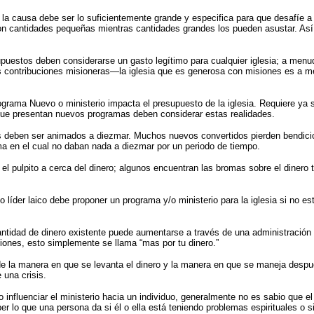
 causa debe ser lo suficientemente grande y especifica para que desafíe a l
n cantidades pequeñas mientras cantidades grandes los pueden asustar. Así
uestos deben considerarse un gasto legítimo para cualquier iglesia; a menu
s contribuciones misioneras—la iglesia que es generosa con misiones es a m
ama Nuevo o ministerio impacta el presupuesto de la iglesia. Requiere ya s
 que presentan nuevos programas deben considerar estas realidades.
deben ser animados a diezmar. Muchos nuevos convertidos pierden bendicion
ma en el cual no daban nada a diezmar por un periodo de tiempo.
 pulpito a cerca del dinero; algunos encuentran las bromas sobre el dinero
 líder laico debe proponer un programa y/o ministerio para la iglesia si no es
tidad de dinero existente puede
aumentarse a través de una administración e
ciones, esto simplemente
se llama “mas por tu dinero.”
de la manera en que se levanta el dinero y la manera en que se maneja despué
 una crisis.
influenciar el ministerio hacia un individuo, generalmente no es sabio que el
er lo que una persona da si él o ella está teniendo problemas espirituales o s