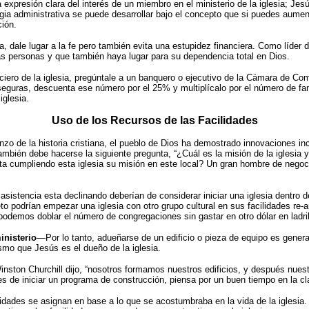
 expresión clara del interés de un miembro en el ministerio de la iglesia; Je
ia administrativa se puede desarrollar bajo el concepto que si puedes aumenta
ción.
a, dale lugar a la fe pero también evita una estupidez financiera. Como líder de
as personas y que también haya lugar para su dependencia total en Dios.
ciero de la iglesia, pregúntale a un banquero o ejecutivo de la Cámara de Com
uras, descuenta ese número por el 25% y multiplícalo por el número de famil
iglesia.
Uso de los Recursos de las Facilidades
o de la historia cristiana, el pueblo de Dios ha demostrado innovaciones incr
 también debe hacerse la siguiente pregunta, “¿Cuál es la misión de la iglesia
sta cumpliendo esta iglesia su misión en este local? Un gran hombre de negoci
sistencia esta declinando deberían de considerar iniciar una iglesia dentro de
o podrían empezar una iglesia con otro grupo cultural en sus facilidades re-ar
e podemos doblar el número de congregaciones sin gastar en otro dólar en ladr
inisterio
—Por lo tanto, adueñarse de un edificio o pieza de equipo es genera
smo que Jesús es el dueño de la iglesia.
nston Churchill dijo, “nosotros formamos nuestros edificios, y después nuest
tes de iniciar un programa de construcción, piensa por un buen tiempo en la cl
dades se asignan en base a lo que se acostumbraba en la vida de la iglesia