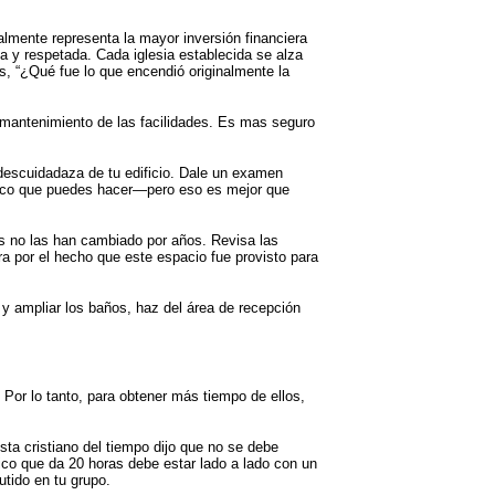
almente representa la mayor inversión financiera
da y respetada. Cada iglesia establecida se alza
s, “¿Qué fue lo que encendió originalmente la
y mantenimiento de las facilidades. Es mas seguro
descuidadaza de tu edificio. Dale un examen
único que puedes hacer—pero eso es mejor que
s no las han cambiado por años. Revisa las
ra por el hecho que este espacio fue provisto para
y ampliar los baños, haz del área de recepción
or lo tanto, para obtener más tiempo de ellos,
ta cristiano del tiempo dijo que no se debe
ico que da 20 horas debe estar lado a lado con un
utido en tu grupo.