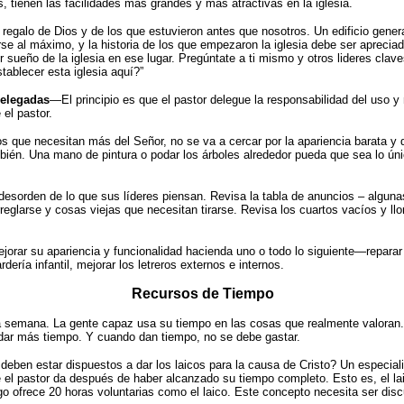
tienen las facilidades mas grandes y mas atractivas en la iglesia.
regalo de Dios y de los que estuvieron antes que nosotros. Un edificio gener
rse al máximo, y la historia de los que empezaron la iglesia debe ser aprecia
sueño de la iglesia en ese lugar. Pregúntate a ti mismo y otros lideres clave
tablecer esta iglesia aquí?”
delegadas
—El principio es que el pastor delegue la responsabilidad del uso 
el pastor.
s que necesitan más del Señor, no se va a cercar por la apariencia barata y 
ambién. Una mano de pintura o podar los árboles alrededor pueda que sea lo 
esorden de lo que sus líderes piensan. Revisa la tabla de anuncios – alguna
eglarse y cosas viejas que necesitan tirarse. Revisa los cuartos vacíos y llo
orar su apariencia y funcionalidad hacienda uno o todo lo siguiente—reparar 
ería infantil, mejorar los letreros externos e internos.
Recursos de Tiempo
 semana. La gente capaz usa su tiempo en las cosas que realmente valoran. P
 dar más tiempo. Y cuando dan tiempo, no se debe gastar.
en estar dispuestos a dar los laicos para la causa de Cristo? Un especialis
 el pastor da después de haber alcanzado su tiempo completo. Esto es, el la
o ofrece 20 horas voluntarias como el laico. Este concepto necesita ser disc