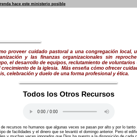
frenda hace este ministerio posible
mo proveer cuidado pastoral a una congregación local, u
anización y las finanzas organizacionales sin reproche
po, el desarrollo de equipos, reclutamiento de voluntarios
 crecimiento de la iglesia.
Más enseña cómo ofrecer cuidad
sis, celebración y duelo de una forma profesional y ética.
Todos los Otros Recursos
a de recursos no humanos que algunas veces se pasan por alto y por lo tant
po de facilidades y el dinero que se levantó el domingo anterior. Pero el edific
bles y muchas veces ignorados que Dios ha puesto a la disposición de cada co