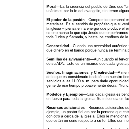
Moral
—Es la creencia del pueblo de Dios que “un
unánimes por la fe del evangelio, sin temor algu
El poder de la pasión
—Compromiso personal es l
materiales. Es el sentido de propósito que el verd
la iglesia – piensa en la energía que produce el 
es eso acaso lo que dijo Jesús que esperáramos c
toda Judea y Samaria, y hasta los confines de la 
Generosidad
—Cuando una necesidad auténtica se 
que dinero en el banco porque nunca se termina 
Semillas de avivamiento
—Aun cuando el fervor e
de su ADN. Este es un recurso que cada iglesia 
Sueños, Imaginaciones, y Creatividad
—
A menu
de lo que es considerado tradición en nuestro t
servicios a las 11:00 a. m. para darle oportunida
gente de ese tiempo probablemente decía, “Nunc
Modelos y Ejemplos
—Casi cada iglesia es bend
en fuerza para toda la iglesia. Su influencia es f
Recursos adicionales
—Recursos adicionales son
ejemplo, un pastor fiel ora por la persona que es
con otro a cerca de la iglesia. Ellos le menciona
que están en serio respecto a su fe. Ellos son nu