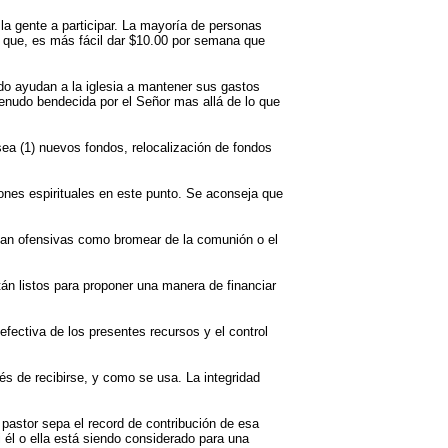
a gente a participar. La mayoría de personas
 que, es más fácil dar $10.00 por semana que
do ayudan a la iglesia a mantener sus gastos
enudo bendecida por el Señor mas allá de lo que
ea (1) nuevos fondos, relocalización de fondos
es espirituales en este punto. Se aconseja que
 tan ofensivas como bromear de la comunión o el
tán listos para proponer una manera de financiar
fectiva de los presentes recursos y el control
s de recibirse, y como se usa. La integridad
 pastor sepa el record de contribución de esa
i él o ella está siendo considerado para una