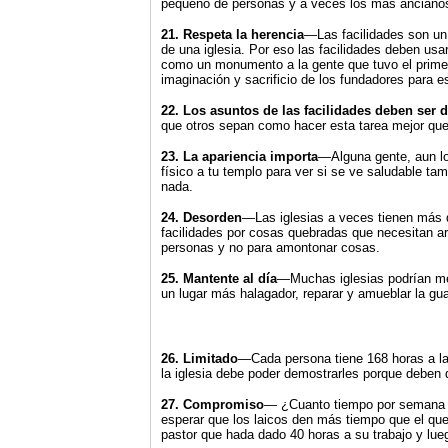
pequeño de personas y a veces los mas ancianos, 
21. Respeta la herencia
—Las facilidades son un 
de una iglesia. Por eso las facilidades deben usa
como un monumento a la gente que tuvo el primer 
imaginación y sacrificio de los fundadores para es
22. Los asuntos de las facilidades deben ser 
que otros sepan como hacer esta tarea mejor que 
23. La apariencia importa
—Alguna gente, aun lo
físico a tu templo para ver si se ve saludable t
nada.
24. Desorden
—Las iglesias a veces tienen más d
facilidades por cosas quebradas que necesitan arr
personas y no para amontonar cosas.
25. Mantente al día
—Muchas iglesias podrían mej
un lugar más halagador, reparar y amueblar la guard
26. Limitado
—Cada persona tiene 168 horas a la
la iglesia debe poder demostrarles porque deben
27. Compromiso
— ¿Cuanto tiempo por semana deb
esperar que los laicos den más tiempo que el que
pastor que hada dado 40 horas a su trabajo y lueg