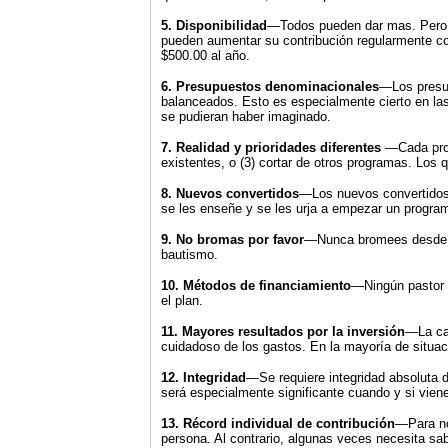
5. Disponibilidad
—Todos pueden dar mas. Pero la
pueden aumentar su contribución regularmente co
$500.00 al año.
6. Presupuestos denominacionales
—Los presup
balanceados. Esto es especialmente cierto en la
se pudieran haber imaginado.
7. Realidad y prioridades diferentes
—Cada progr
existentes, o (3) cortar de otros programas. Los
8. Nuevos convertidos
—Los nuevos convertidos 
se les enseñe y se les urja a empezar un progra
9. No bromas por favor
—Nunca bromees desde el
bautismo.
10. Métodos de financiamiento
—Ningún pastor o
el plan.
11. Mayores resultados por la inversión
—La can
cuidadoso de los gastos. En la mayoría de situa
12. Integridad
—Se requiere integridad absoluta 
será especialmente significante cuando y si viene
13. Récord individual de contribución
—Para no 
persona. Al contrario, algunas veces necesita sab