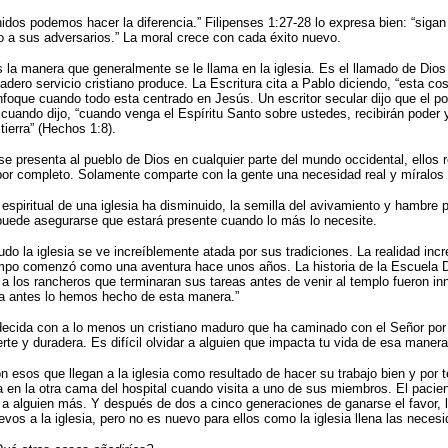
idos podemos hacer la diferencia.” Filipenses 1:27-28 lo expresa bien: “siga
no a sus adversarios.” La moral crece con cada éxito nuevo.
a manera que generalmente se le llama en la iglesia. Es el llamado de Dio
adero servicio cristiano produce. La Escritura cita a Pablo diciendo, “esta cos
enfoque cuando todo esta centrado en Jesús. Un escritor secular dijo que el p
uando dijo, “cuando venga el Espíritu Santo sobre ustedes, recibirán poder 
tierra” (Hechos 1:8).
presenta al pueblo de Dios en cualquier parte del mundo occidental, ellos re
por completo. Solamente comparte con la gente una necesidad real y míralos 
spiritual de una iglesia ha disminuido, la semilla del avivamiento y hambre p
puede asegurarse que estará presente cuando lo más lo necesite.
do la iglesia se ve increíblemente atada por sus tradiciones. La realidad in
iempo comenzó como una aventura hace unos años. La historia de la Escuela 
d a los rancheros que terminaran sus tareas antes de venir al templo fueron i
a antes lo hemos hecho de esta manera.”
ecida con a lo menos un cristiano maduro que ha caminado con el Señor por
uerte y duradera. Es difícil olvidar a alguien que impacta tu vida de esa manera
 esos que llegan a la iglesia como resultado de hacer su trabajo bien y por
ta en la otra cama del hospital cuando visita a uno de sus miembros. El pacie
n a alguien más. Y después de dos a cinco generaciones de ganarse el favor, l
evos a la iglesia, pero no es nuevo para ellos como la iglesia llena las neces