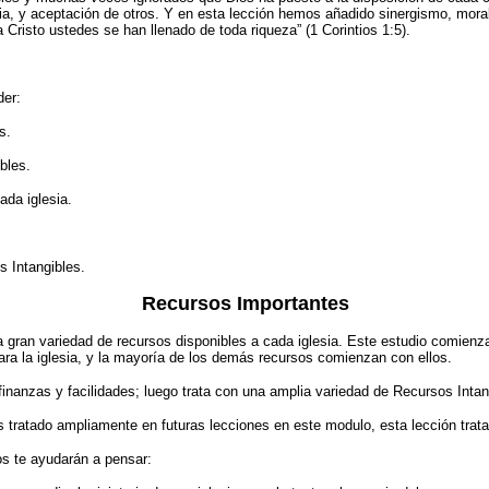
acia, y aceptación de otros. Y en esta lección hemos añadido sinergismo, mora
 Cristo ustedes se han llenado de toda riqueza” (1 Corintios 1:5).
der:
s.
bles.
ada iglesia.
s Intangibles.
Recursos Importantes
 la gran variedad de recursos disponibles a cada iglesia. Este estudio comi
para la iglesia, y la mayoría de los demás recursos comienzan con ellos.
finanzas y facilidades; luego trata con una amplia variedad de Recursos Intan
s tratado ampliamente en futuras lecciones en este modulo, esta lección trat
os te ayudarán a pensar: