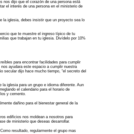
sús nos dijo que el corazón de una persona está
r el interés de una persona en el ministerio de
 la iglesia, debes insistir que un proyecto sea lo
ercio que te muestre el ingreso típico de tu
ias que trabajan en tu iglesia. Divídelo por 10%
eíbles para encontrar facilidades para cumplir
 y nos ayudara este espacio a cumplir nuestra
o secular dijo hace mucho tiempo, “el secreto del
 la iglesia para un grupo e idioma diferente. Aun
reglando el calendario para el horario de
illos y cemento.
lmente dañino para el bienestar general de la
ros edificios nos moldean a nosotros para
ase de ministerio que deseas desarrollar.
. Como resultado, regularmente el grupo mas