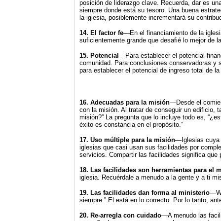
posición de liderazgo clave. Recuerda, dar es una
siempre donde está su tesoro. Una buena estrateg
la iglesia, posiblemente incrementará su contribu
14. El factor fe
—En el financiamiento de la iglesi
suficientemente grande que desafié lo mejor de l
15. Potencial
—Para establecer el potencial finan
comunidad. Para conclusiones conservadoras y seg
para establecer el potencial de ingreso total de la 
16. Adecuadas para la misión
—Desde el comienz
con la misión. Al tratar de conseguir un edificio,
misión?” La pregunta que lo incluye todo es, “¿e
éxito es constancia en el propósito.”
17. Uso múltiple para la misión
—Iglesias cuya a
iglesias que casi usan sus facilidades por complet
servicios. Compartir las facilidades significa qu
18. Las facilidades son herramientas para el m
iglesia. Recuérdale a menudo a la gente y a ti mi
19. Las facilidades dan forma al ministerio
—Wi
siempre.” El está en lo correcto. Por lo tanto, an
20. Re-arregla con cuidado
—A menudo las facili