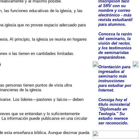
 creativamente y al máximo posible.
Inscripción fácil
al SRV con su
nombre y correo
 las funciones educativas de la iglesia, y las
electrónico - más
revista estudiantil
para alumnos.
na iglesia que no provee espacio adecuado para
Conozca la razón
del seminario, la
esia. Al principio, la iglesia se reunía en hogares
visión del rector,
y los testimonios
de seminaristas
nes o las tienen en cantidades limitadas.
preparándose.
s
O
rientación para
ingresados al
seminario más
instrucciones
s personas tienen puntos de vista ultra
para estudiar por
nancieras de la iglesia.
Internet.
tivarse. Los lideres—pastores y laicos— deben
Consig
a
hoy el
título ministerial
"Diplomado en
reves que se entiendan y lo suficientemente
Teología."
Su
. La información puede publicarse en una circular
estudio
merece
ser
reconocido
.
 de esta enseñanza bíblica. Aunque diezmar pueda