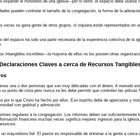
 o expandir el ministerio de una iglesia—por lo tanto, el espacio debe usarse
dades pueden controlar el tamaño de la congregación, la forma de la adoración,
 veces se gana gente de otros grupos, ni siquiera están representados en u
o del espacio ha sido una parte necesaria de la
experiencia colectiva de la igl
e.
os Intangibles increíbles—la mayoría de ellos no los poseen otras organizacio
Declaraciones Claves a cerca de Recursos Tangible
ros
enos una o dos personas que son muy delicadas con el dinero. A menudo esta
su punto de vista pero nunca se les debe permitir que controlen las pólizas fi
por lo que Cristo ha hecho por ellos. Ese espíritu debe de apreciarse y mo
erosidad con gratitud y admiración.
rmes regulares a la congregación. Los informes deben ser suficientemente b
formación financiera muchas veces significa mejores ingresos para la iglesia
 anuncios.
un mayordomo fiel. El pastor es responsable de entrenar a la gente a cerca