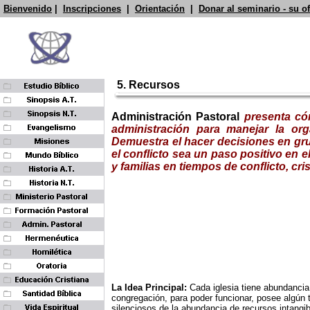
Bienvenido
|
Inscripciones
|
Orientación
|
Donar al seminario - su o
5. Recursos
Administración Pastoral
presenta có
administración para manejar la org
Demuestra el hacer decisiones en gru
el conflicto sea un paso positivo en el
y familias en tiempos de conflicto, cri
La Idea Principal:
Cada iglesia tiene abundanci
congregación, para poder funcionar, posee algún ti
silenciosos de la abundancia de recursos intangi