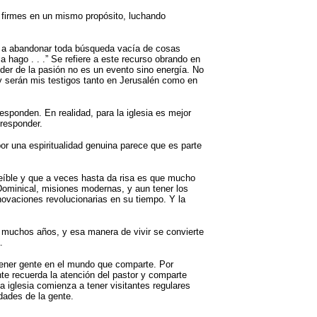
n firmes en un mismo propósito, luchando
s a abandonar toda búsqueda vacía de cosas
a hago . . .” Se refiere a este recurso obrando en
oder de la pasión no es un evento sino energía. No
y serán mis testigos tanto en Jerusalén como en
sponden. En realidad, para la iglesia es mejor
responder.
or una espiritualidad genuina parece que es parte
creíble y que a veces hasta da risa es que mucho
Dominical, misiones modernas, y aun tener los
nnovaciones revolucionarias en su tiempo. Y la
 muchos años, y esa manera de vivir se convierte
.
 tener gente en el mundo que comparte. Por
nte recuerda la atención del pastor y comparte
a iglesia comienza a tener visitantes regulares
idades de la gente.