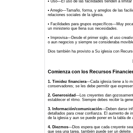
• Uso—El uso de las facilidades tienden a limitar
• Arreglo—Tamaño, forma, y arreglos de las facili
relaciones sociales de la iglesia.
• Facilidades para grupos específicos—Muy pocas
un ministerio que llena sus necesidades.
• Improvisa—Desde el primer siglo, el uso creativ
o aun negocios y siempre se consideraba movibl
Dios también ha provisto a Su iglesia con Recurs
Comienza con los Recursos Financie
1. Timidez financiera
—Cada iglesia tiene a lo m
conservadores; se les debe permitir que expresen 
2. Generosidad
—Los creyentes dan gozosamente 
establecer el ritmo. Siempre debes recibir la gen
3. Información/comunicación
—Deben darse info
detallados para crear confianza. El aumento de in
de la iglesia y aun se puede poner en la tabla de
4. Diezmos
—Dios espera que cada creyente sea 
que sea una tarea, también puede ser un deleite.