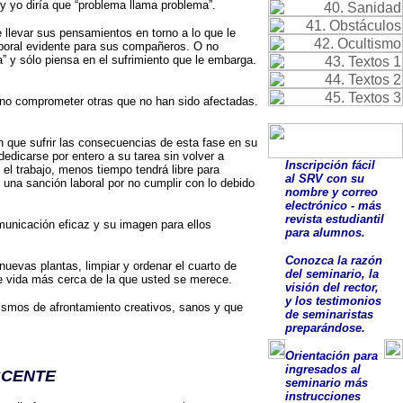
y yo diría que “problema llama problema”.
levar sus pensamientos en torno a lo que le
laboral evidente para sus compañeros. O no
” y sólo piensa en el sufrimiento que le embarga.
e no comprometer otras que no han sido afectadas.
 que sufrir las consecuencias de esta fase en su
edicarse por entero a su tarea sin volver a
Inscripción fácil
l trabajo, menos tiempo tendrá libre para
al SRV con su
 una sanción laboral por no cumplir con lo debido
nombre y correo
electrónico - más
revista estudiantil
municación eficaz y su imagen para ellos
para alumnos.
Conozca la razón
evas plantas, limpiar y ordenar el cuarto de
del seminario, la
 de vida más cerca de la que usted se merece.
visión del rector,
y los testimonios
ismos de afrontamiento creativos, sanos y que
de seminaristas
preparándose.
O
rientación para
ingresados al
SCENTE
seminario más
instrucciones