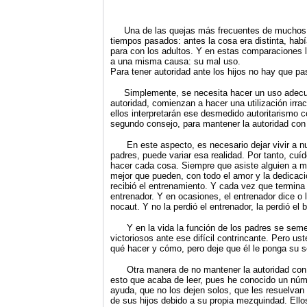
Una de las quejas más frecuentes de muchos pad
tiempos pasados: antes la cosa era distinta, habí
para con los adultos. Y en estas comparaciones l
a una misma causa: su mal uso.
Para tener autoridad ante los hijos no hay que pas
Simplemente, se necesita hacer un uso adecua
autoridad, comienzan a hacer una utilización irrac
ellos interpretarán ese desmedido autoritarismo 
segundo consejo, para mantener la autoridad con l
En este aspecto, es necesario dejar vivir a nuest
padres, puede variar esa realidad. Por tanto, c
hacer cada cosa. Siempre que asiste alguien a mi
mejor que pueden, con todo el amor y la dedicación
recibió el entrenamiento. Y cada vez que termina 
entrenador. Y en ocasiones, el entrenador dice o 
nocaut. Y no la perdió el entrenador, la perdió el 
Y en la vida la función de los padres se semeja
victoriosos ante ese difícil contrincante. Pero us
qué hacer y cómo, pero deje que él le ponga su s
Otra manera de no mantener la autoridad con los h
esto que acaba de leer, pues he conocido un núme
ayuda, que no los dejen solos, que les resuelvan
de sus hijos debido a su propia mezquindad. Ellos,