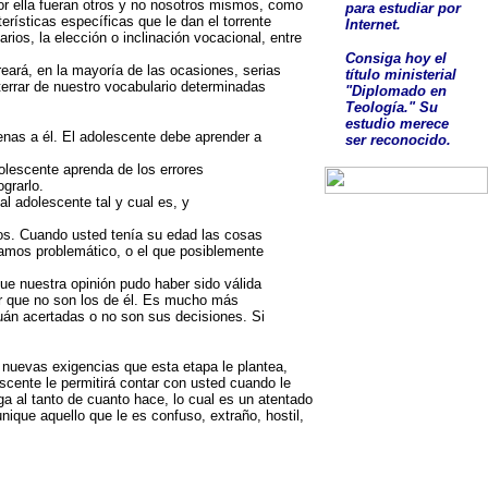
or ella fueran otros y no nosotros mismos, como
para estudiar por
erísticas específicas que le dan el torrente
Internet.
rios, la elección o inclinación vocacional, entre
Consig
a
hoy el
eará, en la mayoría de las ocasiones, serias
título ministerial
terrar de nuestro vocabulario determinadas
"Diplomado en
Teología."
Su
estudio
merece
enas a él. El adolescente debe aprender a
ser
reconocido
.
olescente aprenda de los errores
grarlo.
 adolescente tal y cual es, y
jos. Cuando usted tenía su edad las cosas
ramos problemático, o el que posiblemente
ue nuestra opinión pudo haber sido válida
lor que no son los de él. Es mucho más
uán acertadas o no son sus decisiones. Si
 nuevas exigencias que esta etapa le plantea,
ente le permitirá contar con usted cuando le
ga al tanto de cuanto hace, lo cual es un atentado
nique aquello que le es confuso, extraño, hostil,