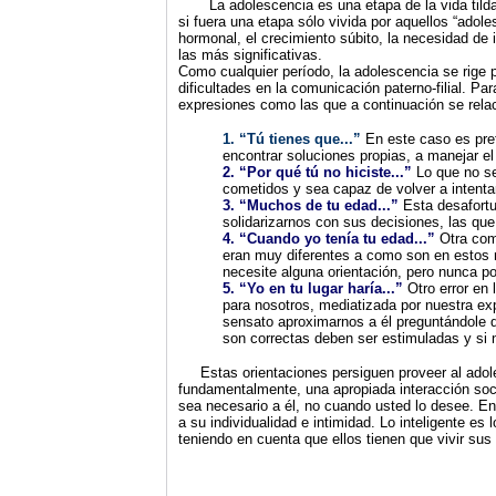
La adolescencia es una etapa de la vida tildada 
si fuera una etapa sólo vivida por aquellos “adole
hormonal, el crecimiento súbito, la necesidad de 
las más significativas.
Como cualquier período, la adolescencia se rige 
dificultades en la comunicación paterno-filial. 
expresiones como las que a continuación se rela
1. “Tú tienes que...”
En este caso es pref
encontrar soluciones propias, a manejar el e
2. “Por qué tú no hiciste...”
Lo que no se
cometidos y sea capaz de volver a intentar
3. “Muchos de tu edad...”
Esta desafortu
solidarizarnos con sus decisiones, las que
4. “Cuando yo tenía tu edad...”
Otra comp
eran muy diferentes a como son en estos m
necesite alguna orientación, pero nunca
5. “Yo en tu lugar haría...”
Otro error en 
para nosotros, mediatizada por nuestra ex
sensato aproximarnos a él preguntándole 
son correctas deben ser estimuladas y si 
Estas orientaciones persiguen proveer al adolesc
fundamentalmente, una apropiada interacción soc
sea necesario a él, no cuando usted lo desee. En 
a su individualidad e intimidad. Lo inteligente es
teniendo en cuenta que ellos tienen que vivir sus