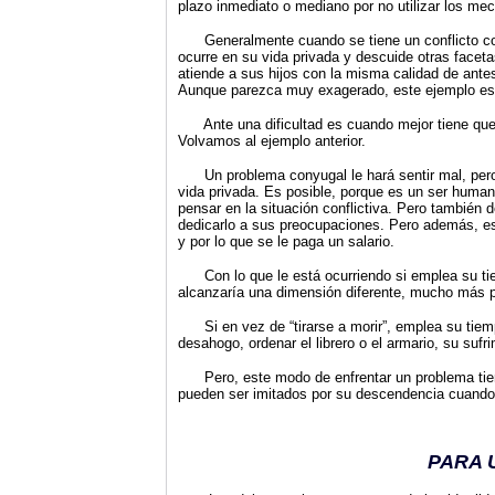
plazo inmediato o mediano por no utilizar los me
Generalmente cuando se tiene un conflicto cony
ocurre en su vida privada y descuide otras facet
atiende a sus hijos con la misma calidad de ante
Aunque parezca muy exagerado, este ejemplo es 
Ante una dificultad es cuando mejor tiene que fu
Volvamos al ejemplo anterior.
Un problema conyugal le hará sentir mal, pero s
vida privada. Es posible, porque es un ser humano
pensar en la situación conflictiva. Pero también
dedicarlo a sus preocupaciones. Pero además, esta
y por lo que se le paga un salario.
Con lo que le está ocurriendo si emplea su tiem
alcanzaría una dimensión diferente, mucho más p
Si en vez de “tirarse a morir”, emplea su tiemp
desahogo, ordenar el librero o el armario, su suf
Pero, este modo de enfrentar un problema tiene
pueden ser imitados por su descendencia cuando e
PARA 