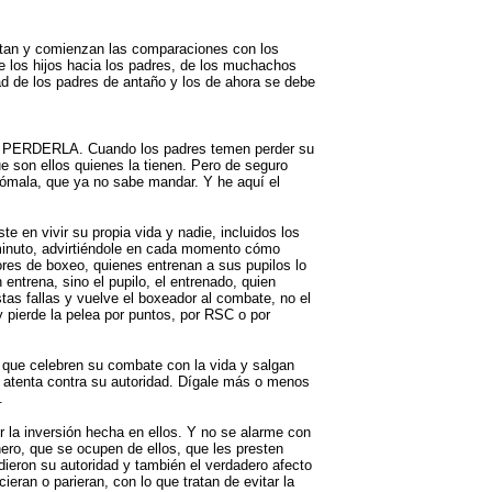
etan y comienzan las comparaciones con los
de los hijos hacia los padres, de los muchachos
ad de los padres de antaño y los de ahora se debe
R PERDERLA. Cuando los padres temen perder su
ue son ellos quienes la tienen. Pero de seguro
nómala, que ya no sabe mandar. Y he aquí el
e en vivir su propia vida y nadie, incluidos los
 minuto, advirtiéndole en cada momento cómo
ores de boxeo, quienes entrenan a sus pupilos lo
entrena, sino el pupilo, el entrenado, quien
tas fallas y vuelve el boxeador al combate, no el
y pierde la pelea por puntos, por RSC o por
 que celebren su combate con la vida y salgan
que atenta contra su autoridad. Dígale más o menos
.
r la inversión hecha en ellos. Y no se alarme con
ero, que se ocupen de ellos, que les presten
ieron su autoridad y también el verdadero afecto
ieran o parieran, con lo que tratan de evitar la