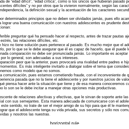
de “edad difícil”, “edad crítica”, como si los únicos que hubieran pasado p
scentes difíciles” y no por otros que la vivieron normalmente, según las caract
independencia, la definición sexual y la acentuación de los caracteres secunda
por determinados principios que no deben ser olvidados jamás, pues ello acarr
Para lograr una buena comunicación con nuestros adolescentes es prudente des
cionan:
erible preguntar qué ha pensado hacer al respecto, antes de trazar pautas aj
strés, las relaciones difíciles, etc.
 hizo no tiene solución pues pertenece al pasado. Es mucho mejor que el ad
lo, por lo que se le debe asegurar que él es capaz de hacerlo, que él puede lo
nada comparación no debe ser pronunciada jamás. Lo importante es aceptar al
 por lo general, son adecuadas a sus intereses.
aración peor que la anterior, pues provocará una rivalidad entre padres e hi
omentos. Es más inteligente invitarlo a dialogar sobre el tema que conside
 ponernos como modelo que no somos.
la comunicación, pues estamos cometiendo fraude, con el inconveniente de q
periencia pasada que no la tiene el adolescente y por nuestros juicios de va
qué piensa hacer ante la situación que tiene y de esa manera conoceremos c
no lo son se le debe incitar a manejar otras opciones más productivas.
ente de relaciones afectivas y efectivas, que le sirvan de soporte ante las
ial con sus semejantes. Esta manera adecuada de comunicarse con el adolesc
este sentido, no trate de ser el mejor amigo de su hijo para que él le manten
 lograr que el adolescente tenga su vida privada, sus secretos y sólo nos comu
 vidas y nosotros las nuestras.