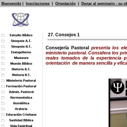
Bienvenido
|
Inscripciones
|
Orientación
|
Donar al seminario - su o
27. Consejos 1
Consejería Pastoral
presenta
los ele
ministerio pastoral.
C
onsidera
lo
s pri
reales tomados de la
experiencia p
orientación de manera sencilla y efica