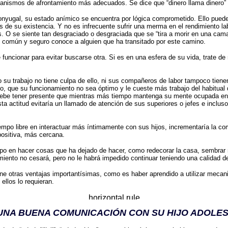
canismos de afrontamiento más adecuados. Se dice que “dinero llama dinero” 
ugal, su estado anímico se encuentra por lógica comprometido. Ello puede l
as de su existencia. Y no es infrecuente sufrir una merma en el rendimiento 
s. O se siente tan desgraciado o desgraciada que se “tira a morir en una cama
común y seguro conoce a alguien que ha transitado por este camino.
ncionar para evitar buscarse otra. Si es en una esfera de su vida, trate d
u trabajo no tiene culpa de ello, ni sus compañeros de labor tampoco tienen
, que su funcionamiento no sea óptimo y le cueste más trabajo del habitual d
 debe tener presente que mientras más tiempo mantenga su mente ocupada en e
 actitud evitaría un llamado de atención de sus superiores o jefes e incluso
po libre en interactuar más íntimamente con sus hijos, incrementaría la co
ositiva, más cercana.
o en hacer cosas que ha dejado de hacer, como redecorar la casa, sembrar nu
rimiento no cesará, pero no le habrá impedido continuar teniendo una calidad
 otras ventajas importantísimas, como es haber aprendido a utilizar mecan
llos lo requieran.
UNA BUENA COMUNICACIÓN CON SU HIJO ADOLE