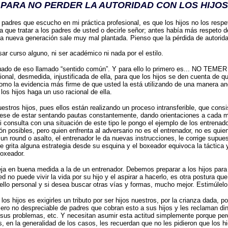
PARA NO PERDER LA AUTORIDAD CON LOS HIJOS
res que escucho en mi práctica profesional, es que los hijos no los resp
a que tratar a los padres de usted o decirle señor; antes había más respeto 
a nueva generación sale muy mal plantada. Pienso que la pérdida de autorid
ar curso alguno, ni ser académico ni nada por el estilo.
do de eso llamado “sentido común”. Y para ello lo primero es... NO TEME
ional, desmedida, injustificada de ella, para que los hijos se den cuenta de q
como la evidencia más firme de que usted la está utilizando de una manera a
os hijos haga un uso racional de ella.
ros hijos, pues ellos están realizando un proceso intransferible, que consist
uídese de estar sentando pautas constantemente, dando orientaciones a cada
 consulta con una situación de este tipo le pongo el ejemplo de los entrenad
 posibles, pero quien enfrenta al adversario no es el entrenador, no es quien 
un round o asalto, el entrenador le da nuevas instrucciones, le corrige supues
le grita alguna estrategia desde su esquina y el boxeador equivoca la táctica 
boxeador.
 en buena medida a la de un entrenador. Debemos preparar a los hijos para
ted no puede vivir la vida por su hijo y el aspirar a hacerlo, es otra postura 
ello personal y si desea buscar otras vías y formas, mucho mejor. Estimúlelo
ijos es exigirles un tributo por ser hijos nuestros, por la crianza dada, po
ro no despreciable de padres que cobran esto a sus hijos y les reclaman din
 sus problemas, etc. Y necesitan asumir esta actitud simplemente porque perd
 en la generalidad de los casos, les recuerdan que no les pidieron que los hic