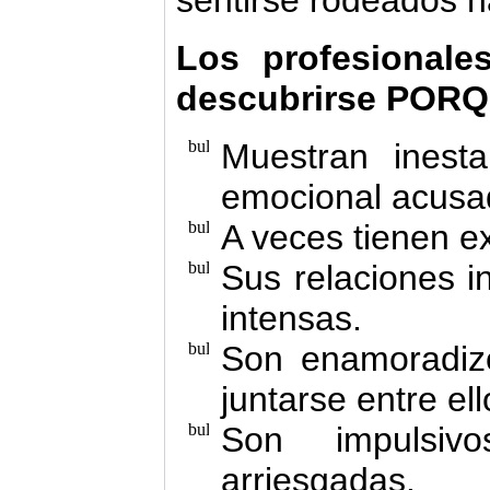
sentirse rodeados 
Los profesionale
descubrirse POR
Muestran inestab
emocional acusa
A veces tienen ex
Sus relaciones i
intensas.
Son enamoradizo
juntarse entre ell
Son impulsiv
arriesgadas.