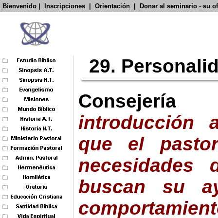
Bienvenido
|
Inscripciones
|
Orientación
|
Donar al seminario - su o
29. Personali
Consejería
introducción a
que el pasto
necesidad
es
d
buscan su a
comportamien