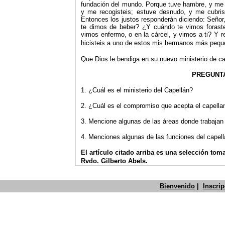
fundación del mundo. Porque tuve hambre, y me di
y me recogisteis; estuve desnudo, y me cubriste
Entonces los justos responderán diciendo: Señor
te dimos de beber? ¿Y cuándo te vimos forast
vimos enfermo, o en la cárcel, y vimos a ti? Y r
hicisteis a uno de estos mis hermanos más pequeñ
Que Dios le bendiga en su nuevo ministerio de ca
PREGUNT
1. ¿Cuál es el ministerio del Capellán?
2. ¿Cuál es el compromiso que acepta el capella
3. Mencione algunas de las áreas donde trabajan 
4. Menciones algunas de las funciones del capell
El art
í
culo citado
arriba es
una
selección
tomad
Rvdo. Gilberto Abels.
Bienvenido
|
Inscri