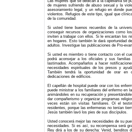
Las mujeres que se dedican a la capellanía se p
de mujeres sufriendo de abuso sexual y la viole
asesoramiento legal, y un refugio en donde p
violentos. Refugios de este tipo, igual que clí
de la comunidad.
Si usted tiene buenos recuerdos de la univers
conseguir recursos de organizaciones como l
inviten a trabajar con ellos. Si le encantan los 
en hogares. Esto también le dará oportunidad d
adultos. Investigue las publicaciones de Pro-eva
Si usted es miembro o tiene contacto con el cue
podrá aconsejar a los oficiales y sus familias 
lastimados. Acompañarlos a hacer notificaciones
necesidades espirituales de los presos y ayu
También tendrá la oportunidad de orar en c
dedicaciones de edificios.
El capellán de hospital puede orar con los enfer
puede ministrar a los familiares del enfermo en 
animándoles en su recuperación y presentándoles
dar compañerismo y organizar programas religi
veces están sin visitas familiares. Oí el tes
residentes, porque las enfermeras no tenían tie
Jesús también lavó los pies de sus discípulos.
Usted conocerá mejor las necesidades de su puebl
necesidades. Si es así, su recompensa será g
Rey dirá a los de su derecha: Venid, benditos d