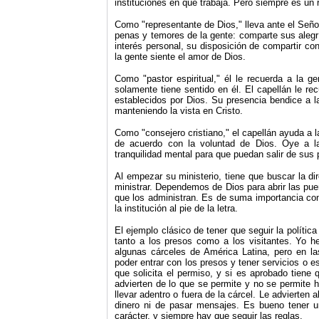
instituciones en que trabaja. Pero siempre es un 
Como "representante de Dios," lleva ante el Señor
penas y temores de la gente: comparte sus alegr
interés personal, su disposición de compartir con
la gente siente el amor de Dios.
Como "pastor espiritual," él le recuerda a la 
solamente tiene sentido en él. El capellán le rec
establecidos por Dios. Su presencia bendice a la
manteniendo la vista en Cristo.
Como "consejero cristiano," el capellán ayuda a la
de acuerdo con la voluntad de Dios. Oye a la
tranquilidad mental para que puedan salir de sus
Al empezar su ministerio, tiene que buscar la di
ministrar. Dependemos de Dios para abrir las pue
que los administran. Es de suma importancia con
la institución al pie de la letra.
El ejemplo clásico de tener que seguir la política
tanto a los presos como a los visitantes. Yo h
algun
a
s cárceles de América Latina, pero en l
poder entrar con los presos y tener servicios o e
que solicita el permiso, y si es aprobado tiene
advierten de lo que se permite y no se permite h
llevar adentro o fuera de la cárcel. Le advierten 
dinero ni de pasar mensajes. Es bueno tener u
carácter, y siempre hay que seguir las reglas.