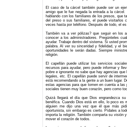
El caso de la cárcel también puede ser un eje
amigo que le fue negada la entrada a la cárcel. 
hablando con los familiares de los presos, que 
del preso o sus familiares, el puede visitarlos
veces hasta por teléfono. Después de todo, el es
También va a ver pólizas? que seguir en los a
conocer a los administradores. Pregúnteles cua
ayudar. Trabaje dentro del sistema. Si usted pro
palabra. Al ver su sinceridad y fidelidad, y el
oportunidades le serán dadas. Siempre ministr
religión.
El capellán puede utilizar los servicios socia
recursos para ayudar, pero puede informar y ll
pobre e ignorante no sabe que hay agencias que 
legales, etc. El capellán puede servir de interm
está recomendando a la gente a un buen lugar. D
estas agencias para que tomen en cuenta a las p
sociales tienen muy buen corazón, pero como todo
Quizá llegará el día que Dios engrandezca su m
benéfica. Cuando Dios está en ello, lo poco es 
alguien me dijo una vez que él que más pidi
oportunista, sin embargo es cierto. Pídales a tod
importa la religión. También comparta su visión 
mover el corazón de todos.