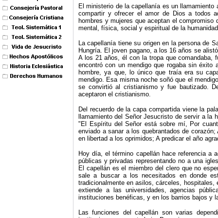
El ministerio de la capellanía es un llamamiento a
compartir y ofrecer el amor de Dios a todos 
hombres y mujeres que aceptan el compromiso de
mental, física, social y espiritual de la humanid
La capellanía tiene su origen en la persona de S
Hungría. El joven pagano, a los 16 años se alist
A los 21 años, él con la tropa que comandaba, f
encontró con un mendigo que rogaba sin éxito a
hombre, ya que, lo único que traía era su cap
mendigo. Esa misma noche soñó que el mendigo er
se convirtió al cristianismo y fue bautizado. 
aceptaron el cristianismo.
Del recuerdo de la capa compartida viene la pal
llamamiento del Señor Jesucristo de servir a la 
"El Espíritu del Señor está sobre mí, Por cua
enviado a sanar a los quebrantados de corazón; A
en libertad a los oprimidos; A predicar el año agr
Hoy día, el término capellán hace referencia a a
públicas y privadas representando no a una iglesi
El capellán es el miembro del clero que no espe
sale a buscar a los necesitados en donde est
tradicionalmente en asilos, cárceles, hospitales, 
extiende a las universidades, agencias públi
instituciones benéficas, y en los barrios bajos y 
Las funciones del capellán son varias depen