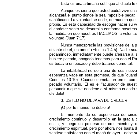
Esta es una artimaña sutil que al diablo le 
Aunque es cierto que usted podrá vivir una
alcanzará el punto donde le sea imposible pecar,
santificado. La voluntad se rinde, de manera que
propia. Es esta capacidad de escoger hacer su 
el carácter santo se desarrolla conforme nosotr
la medida en que nosotros HACEMOS la voluntad
voluntad (Juan 7:17).
Nunca menosprecie las provisiones de la p
delante de él, en amor” (Efesios 1:4-5). Nadie
nec
pecaminoso, inmediatamente puede aferrarse a la 
hubiere pecado, abogado tenemos para con el Pad
es todavía un pecado y debe tratarse como tal.
La infalibilidad no será una de sus nueva
esperanza yace en esta promesa, de que “cuando 
Corintios 13:10). Cuando corneta un error, cor
pecado voluntario. El es el “acusador de nuest
persuadir a que se condene a sí mis­mo cuando se
olvídelo!
3. USTED NO DEJARA DE CRECER
¡O por lo menos no debiera!
El momento de su experiencia de crisis
crecimiento continuo y desarrollo en la gracia
crisis, y luego un proceso de crecimiento y 
crecimiento espiritual, pero por ahora nos basta 
sentirse satisfecho con el maná de ayer…debe se