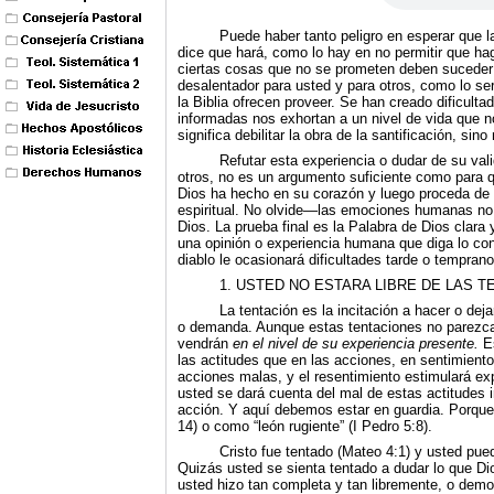
Puede haber tanto peligro en esperar que la
dice que hará, como lo hay en no permitir que haga
ciertas cosas que no se prometen deben suceder c
desalentador para usted y para otros, como lo se
la Biblia ofrecen proveer. Se han creado dificult
informadas nos exhortan a un nivel de vida que 
significa debilitar la obra de la santificación, si
Refutar esta experiencia o dudar de su va
otros, no es un argumento suficiente como para q
Dios ha hecho en su corazón y luego proceda de 
espiritual. No olvide—las emociones humanas no 
Dios. La prueba final es la Palabra de Dios clar
una opinión o experiencia humana que diga lo co
diablo le ocasionará dificultades tarde o temprano
1. USTED NO ESTARA LIBRE DE LAS 
La tentación es la incitación a hacer o dej
o demanda. Aunque estas tentaciones no parezca
vendrán
en el nivel de su experiencia presente.
E
las actitudes que en las acciones, en sentimien
acciones malas, y el resentimiento estimulará ex
usted se dará cuenta del mal de estas actitudes 
acción. Y aquí debemos estar en guardia. Porque e
14) o como “león rugiente” (I Pedro 5:8).
Cristo fue tentado (Mateo 4:1) y usted pued
Qui­zás usted se sienta tentado a dudar lo que Di
usted hizo tan completa y tan libremente, o demo