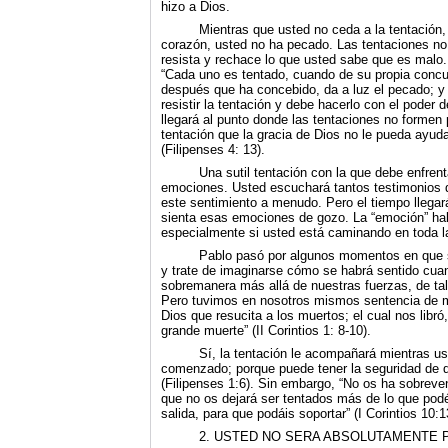
hizo a Dios.
Mientras que usted no ceda a la ten­tación
corazón, usted no ha pecado. Las tentaciones no
resista y rechace lo que usted sabe que es malo.
“Cada uno es tentado, cuando de su propia concu
después que ha concebido, da a luz el pecado; y
resistir la tentación y debe hacerlo con el pode
llegará al punto donde las tentaciones no formen
tentación que la gracia de Dios no le pueda ayud
(Filipenses 4: 13).
Una sutil tentación con la que debe enfren
emociones. Usted escuchará tantos testimonios 
este sentimiento a menudo. Pero el tiempo llegar
sienta esas emociones de gozo. La “emoción
especialmente si usted está caminando en toda la
Pablo pasó por algunos momentos en que su
y trate de imaginarse cómo se habrá sentido cua
sobremanera más allá de nuestras fuerzas, de ta
Pero tuvimos en no­sotros mismos sentencia de 
Dios que resucita a los muertos; el cual nos libró
grande muerte” (II Corintios 1: 8-10).
Sí, la tentación le acompañará mientras us
comenzado; porque puede tener la seguridad de
(Filipenses 1:6). Sin embargo, “No os ha sobreve
que no os dejará ser tentados más de lo que podéi
salida, para que podáis soportar” (I Corintios 10:1
2. USTED NO SERA ABSOLUTAMENTE