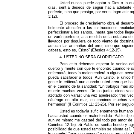
Usted nunca puede agotar a Dios o lo que
días, sentía deseos de seguir hacia adelante
perfecto; sino que prosigo, por ver si logro asir a
3:12).
El proceso de crecimiento obra el de­sarr
fielmente atención a las instrucciones recibida
perfeccionar a los santos...hasta que todos llegu
un varón perfecto, a la medida de la estatura de
llevados por doquiera de todo viento de doctri
astucia las artimañas del error, sino que sigu
cabeza, esto es, Cristo” (Efesios 4:12-15).
4. USTED NO SERA GLORIFICADO
Para esto debemos esperar la venida de
cuerpo y mente con que le encontró cuando le san
enfermará; todavía malentenderá a algunas person
pueda satisfacer a todos. Aun Cristo, el único 
gente le criticará aun cuan­do usted crea que ha 
en el camino de la santidad: “En trabajos más a
muerte muchas veces. De los judíos cinco vece
azotado con varas; una vez apedreado; tres ve
náufrago en alta mar; en caminos muchas veces
hermanos” (II Corintios 11: 23-26). Por ser segui
Usted es todavía suficientemente humano c
hacia usted cuando es malentendido. Pablo dijo a 
aun yo mismo me gastaré del todo por amor de
Corintios 12:15). Si Pablo se sentía herido y ag
posibilidad de que usted también se sienta así.
le permitirá “más que vencer” y seguir amando a 