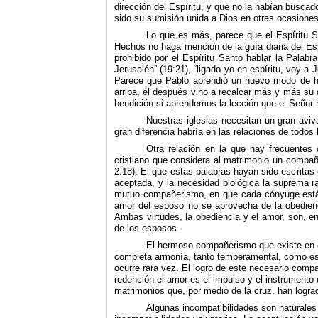
dirección del Espíritu, y que no la habían busc
sido su sumisión unida a Dios en otras ocasiones
Lo que es más, parece que el Espíritu Sa
Hechos no haga mención de la guía diaria del Esp
prohibido por el Espíritu Santo hablar la Palabra
Jerusalén” (19:21), “ligado yo en espíritu, voy a
Parece que Pablo aprendió un nuevo modo de hac
arriba, él después vino a recalcar más y más su 
bendición si aprendemos la lección que el Señor n
Nuestras iglesias necesitan un gran aviv
gran diferencia habría en las relaciones de todos 
Otra relación en la que hay frecuentes
cristiano que considera al matrimonio un compañ
2:18). El que estas palabras hayan sido escritas
aceptada, y la necesidad biológica la suprema r
mutuo compañerismo, en que cada cónyuge está s
amor del esposo no se aprovecha de la obedienci
Ambas virtudes, la obediencia y el amor, son, en
de los esposos.
El hermoso compañerismo que existe en el
completa armonía, tanto temperamental, como esp
ocurre rara vez. El logro de este necesario compa
redención el amor es el impulso y el instrumento
matrimonios que, por medio de la cruz, han logr
Algunas incompatibilidades son naturales 