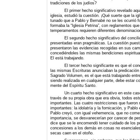
tradiciones de los judíos?
El primer hecho significativo revelado aq
iglesia, estudió la cuestión. ¡Qué suerte que la ig
tunado que a Pablo y Bernabé no se les ocurrió fo
formaba la “Iglesia Petrina”, con reglamentos que 
temperamentos requieren diferentes denominacio
El segundo hecho significativo del concil
presentadas eran pragmáticas. La cuestión puest
presentaron las evidencias recogidas en sus camp
concediéndoles las mismas bendiciones espiritual
El está trabajando.
El tercer hecho significante es que el con
las mismas Escrituras anunciaban la predicación d
Sagrado Volumen, es el que está trabajando entre 
siendo realizada en cualquier parte, debe estar co
mente del Espíritu Santo.
Un cuarto hecho significativo en este cas
través de su propia obra que era obvia, todos es
importantes. Las cuatro restricciones que fueron
importantes: la idolatría y la fornicación, y Pablo
Pablo creyó, con igual vehemencia, que no comer
importancia, se desvanecerían por carecer de pes
dice que se le encomendó tener cuidado de los p
concesiones a los demás en cosas no esenciales,
secas caen en el otoño.