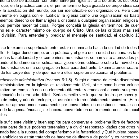
ento que se traducen corrientemente por “iglesia”. Una de ellas es
ecclesi
 que, en la práctica común, el primer término haya gozado de preponderancia
y la aprobación del mundo, por ser identificable con organización. Pero 
mente en pugna con él. Edificar la iglesia como una organización es basta
mos derecho de llamar iglesia cristiana a cualquier organización religios
 permite hacer tal cosa. Porque concebir la iglesia en términos de cuerp
o es el carácter mismo del cuerpo de Cristo. Una de las críticas más ser
 división. Para entender y predicar el mensaje de santidad, el capítulo 1
se le examina superficialmente, estar encaminado hacia la unidad de todos 
lo. El lugar donde empezar la práctica y el gozo de la unidad cristiana es la 
eñas la solidaridad y el compañerismo cristianos se han visto atomizados por 
uando el fundamento es sólida roca, ¿pero cómo edificarlo sobre la movediza a
s cristianos en la congregación local para destruirlo. Examinaremos cuatro ca
los creyentes, y de qué manera ellos supieron solucionar el problema.
neficiencia administrativa
(Hechos 6:1-8). Surgió a causa de cierta discrimina
dministrativo en la iglesia es relativamente fácil, si se pone buena volunt
rativo se complicó con un elemento diferente y emocional cuando surgieron 
stribución hubiera sido difícil. Sería sencillo ver lo que se tenía que hace
, o de color, y aún de teología, el asunto se tornó súbitamente siniestro. ¡E
sias se agravan innecesariamente por convertirlos en cuestiones morales o d
o de la agenda “viudas”, se hubiera convertido en un tremendo conflicto racial
ntes.
suficiente visión y buen espíritu para conservar el problema libre de factor
ena parte de sus poderes terrenales y a dividir responsabilidades con otros 
o hacia la ruptura del compañerismo y la fraternidad. ¿Qué hubiera pasado s
s ambiciosos están tratando de hacerse de dinero y de poder” y es necesario