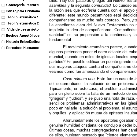
Dios. Hay dos palabras griegas del Nuevo Testam
asamblea
y la segunda
comunidad.
Lo curioso es
la razón sea que
ecclesia
cuenta con el apoyo 
diferente: este mundo pecaminoso está decidida
compañerismo es mucho más costoso. Pero, ¿tene
La enseñanza clara del Nuevo Testamento no nos
implícita la idea de compañerismo. Compañerism
santidad” es su propensión a la contienda y la
fundamental.
El movimiento ecuménico parece, cuando 
algunos pretenden poner el carro delante del cabal
mundial, cuando en miles de iglesias locales pequ
partidos? Es posible edificar un puente grande c
sus mayores ataques contra el compañerismo de lo
veamos cómo fue amenazando el compañerismo de 
Caso número uno.
Este fue un caso de
i
del socorro diario. La solución de un problema a
Típicamente, en este caso, el problema administ
para un pleito sobre la falla de un método de di
“griegos” y “judíos”, y se puso una nota de raza
sencillos problemas administrativos en las igle
poco en hallarle la solución al problema, el asunt
y orgullos, y aplicación mutua de epítetos insulta
Afortunadamente los apóstoles gozaban de 
genuina humildad cristiana los condujo a ceder bu
últimas cosas, muchas congregaciones han caminad
de ellos, hubieran pensado que “ciertos elemento