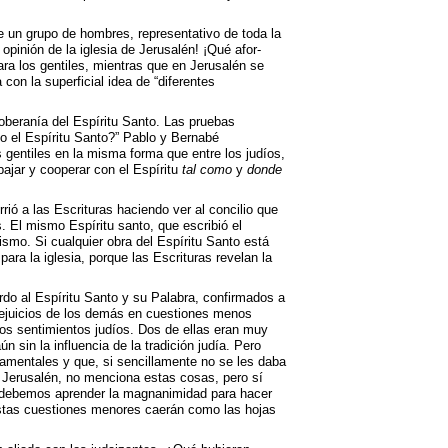
ue un grupo de hombres, representativo de toda la
 opinión de la iglesia de Jerusalén! ¡Qué afor­
ara los gentiles, mientras que en Jerusalén se
con la superficial idea de “diferentes
soberanía del Espíritu Santo. Las pruebas
o el Espíritu Santo?” Pablo y Bernabé
 gentiles en la misma forma que entre los judíos,
ajar y cooperar con el Espíritu
tal como
y
donde
rrió a las Escrituras haciendo ver al concilio que
s. El mismo Espíritu santo, que escribió el
ismo. Si cualquier obra del Espíritu Santo está
para la iglesia, porque las Escrituras revelan la
rdo al Espíritu Santo y su Palabra, confirmados a
prejuicios de los demás en cuestiones menos
los sentimientos judíos. Dos de ellas eran muy
n sin la influencia de la tradición judía. Pero
amentales y que, si sencillamente no se les daba
e Jerusalén, no menciona estas cosas, pero sí
s debemos aprender la magnanimidad para hacer
estas cuestiones menores caerán como las hojas