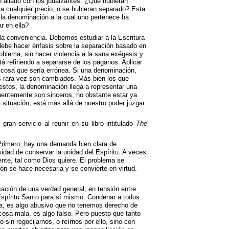
n aliado con los judaizantes. ¿Qué hubieran
a cualquier precio, o se hubieran separado? Esta
i la denominación a la cual uno pertenece ha
r en ella?
 la conveniencia. Debemos estudiar a la Escritura
 debe hacer énfasis sobre la separación basado en
roblema, sin hacer violencia a la sana exégesis y
tá refiriendo a separarse de los paganos. Aplicar
cosa que sería errónea. Si una denominación,
les rara vez son cambiados. Más bien los que
estos, la denominación llega a representar una
uentemente son sinceros, no obstante estar ya
situación, está más allá de nuestro poder juzgar
ran servicio al reunir en su libro intitulado
The
Primero, hay una demanda bien clara de
idad de conservar la unidad del Espíritu. A veces
nte, tal como Dios quiere. El problema se
ón se hace necesaria y se convierte en virtud.
cación de una verdad general, en tensión entre
 Espíritu Santo para sí mismo. Condenar a todos
a, es algo abusivo que no tenemos derecho de
 cosa mala, es algo falso. Pero puesto que tanto
sin regocijarnos, o reírnos por ello, sino con