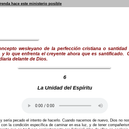
frenda hace este ministerio posible
concepto
wesleyan
o
de la perfecc
ión cristiana o santidad
ia y lo que enfrenta el creyente ahora que es santificado.
diaria delante de Dios.
6
La Unidad del Espíritu
y sería pecado el intento de hacerlo. Cuando nacemos de nuevo, Dios no nos
 con la condición específica de caminar en esa luz, y de tener compañeris