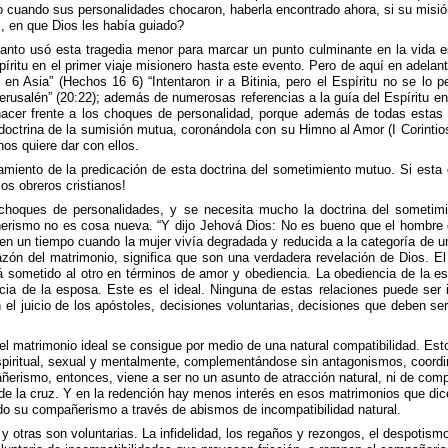
ado cuando sus personalidades chocaron, haberla encontrado ahora, si su mis
, en que Dios les había guiado?
nto usó esta tragedia menor para marcar un punto culminante en la vida esp
íritu en el primer viaje misionero hasta este evento. Pero de aquí en adela
 en Asia” (Hechos 16 6) “Intentaron ir a Bitinia, pero el Espíritu no se lo pe
 Jerusalén” (20:22); además de numerosas referencias a la guía del Espíritu e
er frente a los choques de personalidad, porque además de todas estas ma
doctrina de la sumisión mutua, coronándola con su Himno al Amor (I Corintio
os quiere dar con ellos.
amiento de la predicación de esta doctrina del sometimiento mutuo. Si esta 
los obreros cristianos!
 choques de personalidades, y se necesita mucho la doctrina del sometimi
erismo no es cosa nueva. “Y dijo Jehová Dios: No es bueno que el hombre e
 en un tiempo cuando la mujer vivía degradada y reducida a la categoría de 
azón del matrimonio, significa que son una verdadera revelación de Dios. 
ometido al otro en términos de amor y obediencia. La obediencia de la es
a de la esposa. Este es el ideal. Ninguna de estas relaciones puede ser id
 el juicio de los apóstoles, decisiones voluntarias, decisiones que deben se
 matrimonio ideal se consigue por medio de una natural compatibilidad. Esto 
iritual, sexual y mentalmente, complementándose sin antagonismos, coordinán
ñerismo, entonces, viene a ser no un asunto de atracción natural, ni de compa
 de la cruz. Y en la redención hay menos interés en esos matrimonios que dice
ado su compañerismo a través de abismos de incompatibilidad natural.
y otras son voluntarias. La infidelidad, los regaños y rezongos, el despotis