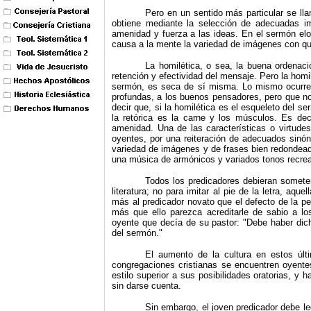
Pero en un sentido más particular se lla
obtiene mediante la selección de adecuadas i
amenidad y fuerza a las ideas. En el sermón el
causa a la mente la variedad de imágenes con que
La homilética, o sea, la buena ordenaci
retención y efectividad del mensaje. Pero la homil
sermón, es seca de sí misma. Lo mismo ocurre 
profundas, a los buenos pensadores, pero que n
decir que, si la homilética es el esqueleto del se
la retórica es la carne y los músculos. Es deci
amenidad. Una de las características o virtudes
oyentes, por una reiteración de adecuados sinó
variedad de imágenes y de frases bien redondead
una música de armónicos y variados tonos recrea 
Todos los predicadores debieran someter
literatura; no para imitar al pie de la letra, aqu
más al predicador novato que el defecto de la pe
más que ello parezca acreditarle de sabio a l
oyente que decía de su pastor: "Debe haber dic
del sermón."
El aumento de la cultura en estos úl
congregaciones cristianas se encuentren oyente
estilo superior a sus posibilidades oratorias, y 
sin darse cuenta.
Sin embargo, el joven predicador debe lee