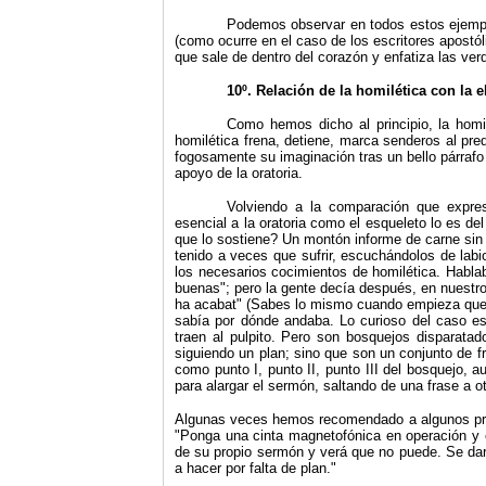
Podemos observar en todos estos ejemplo
(como ocurre en el caso de los escritores apostól
que sale de dentro del corazón y enfatiza las ve
10º. Relación de la homilética con la 
Como hemos dicho al principio, la homi
homilética frena, detiene, marca senderos al pre
fogosamente su imaginación tras un bello párrafo 
apoyo de la oratoria.
Volviendo a la comparación que expres
esencial a la oratoria como el esqueleto lo es de
que lo sostiene? Un montón informe de carne sin 
tenido a veces que sufrir, escuchándolos de labi
los necesarios cocimientos de homilética. Habla
buenas"; pero la gente decía después, en nuestr
ha acabat" (Sabes lo mismo cuando empieza que 
sabía por dónde andaba. Lo
curioso del caso e
traen al pulpito. Pero son bosquejos disparatad
siguiendo un plan; sino que son un conjunto de 
como punto I, punto
II,
punto
III
del bosquejo, au
para alargar el sermón, saltando de una frase a ot
Algunas veces hemos recomendado a algunos predi
"Ponga una cinta magnetofónica en operación y e
de su propio sermón y verá que no puede. Se dar
a hacer por falta de plan."