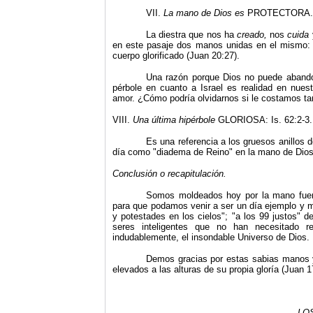
VII.
La mano de Dios es
PROTECTORA.
La diestra que nos ha
creado,
nos
cuida
en este pasaje dos manos unidas en el mismo: un
cuerpo glorificado (Juan 20:27).
Una razón porque Dios no puede abandon
pérbole en cuanto a Israel es realidad en nue
amor. ¿Cómo podría olvidarnos si le costamos ta
VIII.
Una
última hipérbole
GLORIOSA: Is. 62:2-3.
Es una referencia a los gruesos anillos d
día como "diadema de Reino" en la mano de Dios
Conclusión o recapitulación.
Somos moldeados hoy por la mano fuert
para que podamos venir a ser un día ejemplo y m
y potestades en los cielos"; "a los 99 justos" d
seres inteligentes que no han necesitado re
indudablemente, el insondable Universo de Dios.
Demos gracias por estas sabias manos y
elevados a las alturas de su propia gloría (Juan 1
LO