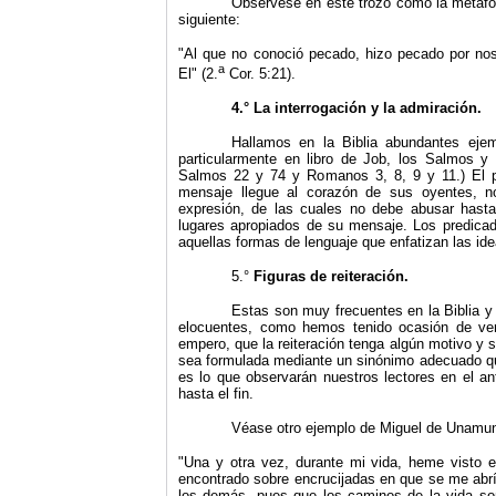
Obsérvese en este trozo cómo la metáfor
siguiente:
"
Al que no conoció pecado, hizo pecado por
nos
a
El" (2.
Cor. 5:21).
4.° La interrogación y la admiración.
Hallamos en la Biblia abundantes ej
particularmente en libro de Job, los Salmos y
Salmos 22 y 74 y Romanos 3, 8, 9 y 11.) El p
mensaje llegue al corazón de sus oyentes, n
expresión, de las cuales no debe abusar hasta
lugares apropiados de su mensaje. Los
predica
aquellas formas de lenguaje que enfatizan las ide
5.°
Figuras de reiteración.
Estas son muy frecuentes en la Biblia 
elocuentes, como hemos tenido ocasión de ver
empero, que la reiteración tenga algún motivo y s
sea formulada mediante un sinónimo adecuado que 
es lo que observarán nuestros lectores en el an
hasta el fin.
Véase otro ejemplo de Miguel de Unamun
"
Una y otra vez, durante mi vida, heme visto 
encontrado sobre encrucijadas en que se me abr
los demás, pues que los caminos de la vida son