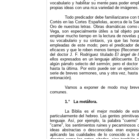
vocabulario y habilitar su mente para poder emp
propias ideas con una rica variedad de imágenes.
Todo predicador debe familiarizarse con
Cortés en las Cortes Españolas, acerca de la San
Oro de nuestras letras. Obras dramáticas como
Vega, son especialmente útiles a tal objeto p
emplear mucho tiempo en la lectura de novelas p
su vocabulario y su sintaxis, ya que las hor
empleadas de este modo; pero el predicador de
eficaces y que le roben menos tiempo
(Recomend
del doctor J. F. Rodríguez titulado
El ángel de 
ellos expresados en un lenguaje altilocuente. Es
algún párrafo selecto del sermón; pero el doctor
hasta la últi­ma. Por esto puede ser un ejercici
serie de breves ser­mones, una y otra vez, hast
entonación)
.
Vamos a exponer de modo muy breve l
comunes.
1.° La metáfora.
La Biblia es el mejor modelo de este 
particularmente del hebreo. Las gentes primitiva
lenguaje. Así, por ejemplo, la palabra "cuerno"
"carne", los sentimientos ruines y pecaminosos d
ideas abstractas o desconocidas eran expres
aplicando las cualidades de lo conocido a lo