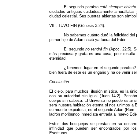
El segundo paraíso
está siempre abiert
ciudades antiguas cuidadosamente amurállalas 
ciudad celestial. Sus puertas abiertas son símbolo
VIII.
TUVO FIN (Génesis 3:24).
No sabemos cuánto duró la felicidad del 
primer hijo de Adán nació ya fuera del Edén.
El segundo
no tendrá fin
(Apoc. 22:5). S
más preciosa y grata es una cosa, peor resulta e
eternidad.
¿Tenemos lugar en el segundo paraíso? E
bien fuera de éste es un engaño y ha de venir ser
Conclusión.
El cielo, para muchos, ilusión mística, es la úni
con su autoridad sin igual (Juan 14:2). Pensá
cuerpo sin cabeza. El Universo no puede estar si
será nuestra habitación eterna si nos unimos a El
su muerte ex­piatoria; es el segundo Adán (Rom. 
la­drón moribundo inmediata entrada al nuevo Edén
Estos dos bosquejos se prestan en su desarrol
infinidad que pueden ser encontrados por lo
Escrituras.