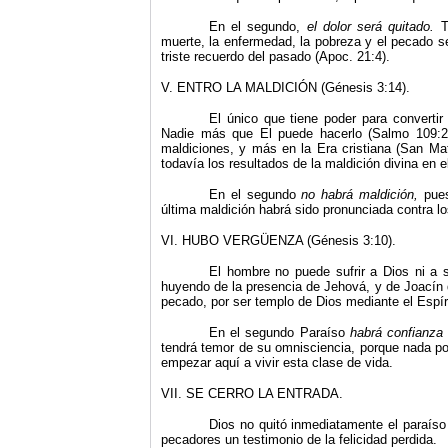
En el segundo,
el dolor será quitado.
T
muerte, la enfermedad, la pobreza y el pecado s
triste recuerdo del pasado (Apoc. 21:4).
V.
ENTRO LA MALDICIÓN (Génesis 3:14).
El único que tiene poder para convertir
Nadie más que El puede hacerlo (Salmo 109:2
maldiciones, y más en la Era cristiana (San 
todavía los resultados de la maldición divina en 
En el segundo
no habrá maldición,
pues
última maldición habrá sido pronunciada contra los
VI.
HUBO VERGÜENZA (Génesis 3:10).
El hombre no puede sufrir a Dios ni a 
huyendo de la presencia de Jehová, y de Joacín qu
pecado, por ser templo de Dios mediante el Espír
En el segundo Paraíso
habrá confianz
tendrá temor de su omnisciencia, porque nada po
empezar aquí a vivir esta clase de vida.
VII. SE CERRO LA ENTRADA.
Dios no quitó inmediatamente el paraíso d
pecadores un testimonio de la felicidad perdida.