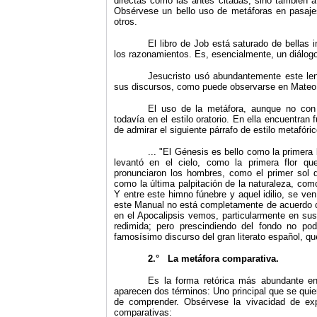
directas como las antes citadas, sino también 
Obsérvese un bello uso de metáforas en pasajes
otros.
El libro de Job está saturado de bella
los razonamientos. Es, esencialmente, un diálo
Jesucristo usó abundantemente este le
sus discursos, como puede observarse en Mateo 5
El uso de la metáfora, aunque no con 
todavía en el estilo oratorio. En ella encuentra
de admirar el siguiente párrafo de estilo metafór
... "El Génesis es bello como la primera
levantó en el cielo, como la primera flor q
pronunciaron los hombres, como el primer sol q
como la última palpitación de la naturaleza, com
Y entre este himno fúnebre y aquel idilio, se ve
este Manual no está completamente de acuerdo con
en el Apocalipsis vemos, particularmente en sus
redimida; pero prescindiendo del fondo no po
famosísimo discurso del gran literato español, qu
2.° La metáfora comparativa.
Es la forma retórica más abundante en 
aparecen dos términos: Uno principal que se quiere
de comprender. Obsérvese la vivacidad de expr
comparativas: