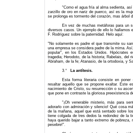
"
Como el agua fría al alma sedienta, así
zarzillo de oro en nariz de puerco, así es la mu
se prolonga es tormento del corazón, mas árbol d
En vez de muchas metáforas para un s
diversos casos. Un ejemplo de ello lo hallamos e
F. Rodríguez sobre la paternidad. Helo aquí:
"No solamente es padre el que transmite su san
una empresa se considera padre de la mima. Así,
popular", en los Estados Unidos. Hipócrates e
tragedia; Herodoto, de la historia; Rabelais, del 
Abraham, de la fe; Atanasio, de la ortodoxia, y Sa
3.°
La antítesis.
Esta forma literaria consiste en poner
resaltar aquello que se propone exaltar. Este 
nacimiento de Cristo, su resurrección o su asce
que pone en contraste la gloriosa preexistencia d
"
¡Oh venerable misterio, más para sent
adorarlo con admiración y silencio! Qué cosa má
de la mañana, aquel que está sentado sobre los
tiene colgada de tres dedos la redondez de
la t
haya querido bajar a tanto extremo de pobreza, 
pesebre!".