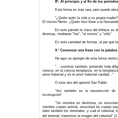
8º. Al principio y al fin de los períodos
Esta forma es más rara, pero puede obse
"
¿Quién quitó la vida a su propia madre
El mismo Nerón. ¿Quién hizo llorar a la Humanid
En este párrafo la clave del énfasis es 
diversas, mediante "fue", "el mismo" y "sólo".
Es esta variedad de formas, al par que la
9.° Comenzar una frase con la palabra 
He aquí un ejemplo de esta forma retóric
"
... vosotros también, poniendo toda dili
ciencia, en la ciencia templanza, en la templanz
amor fraternal y en el amor fraternal caridad..."
O este otro del apóstol San Pablo:
"
Así también es la resurrección de 
incorrupción".
"
Se siembra en deshonra, se resucitará
siembra cuerpo animal, resucitará en cuerpo espir
tales también los terrenales, y cual el celestial,
del terrenal, traeremos la imagen del celestial" (1.