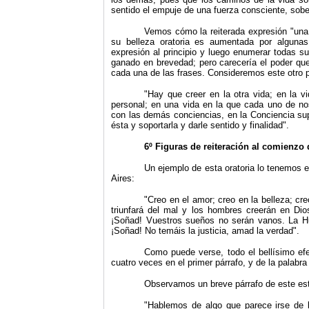
sentido el empuje de una fuerza consciente, sob
Vemos cómo la reiterada expresión "una 
su belleza oratoria es aumentada por algunas
expresión al principio y luego enumerar todas s
ganado en brevedad; pero carecería el poder que 
cada una de las frases. Consideremos este otro 
"
Hay que creer en la otra vida; en la vi
personal; en una vida en la que cada uno de nos
con las demás conciencias, en la Conciencia sup
ésta y soportarla y darle sentido y finalidad".
6º Figuras de reiteración al comienzo d
Un ejemplo de esta oratoria lo tenemos 
Aires:
"
Creo en el amor; creo en la belleza; creo
triunfará del mal y los hombres creerán en Dio
¡Soñad! Vuestros sueños no serán vanos. La Hu
¡Soñad! No temáis la justicia, amad la verdad".
Como puede verse, todo el bellísimo efe
cuatro veces en el primer párrafo, y de la palabr
Observamos un breve párrafo de este estil
"
Hablemos de algo que parece irse de l