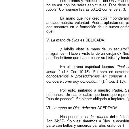
Los átomos y moléculas del Universo en
no es así con los seres espirituales. Dios tiene
robots.
Compárese Isaías 53:1-2 con el vers. 3.
La mano que nos creó con imponderable
anulado nuestra voluntad. Podría aplastarnos, p
con nosotros en la formación de un nuevo caráct
que:
V.
La mano de Dios es
DELICADA.
¿Habéis visto la mano de un escultor?
miligramos. ¿Habéis visto la de un cirujano? Nos
por dónde tiene que hacer pasar su bisturí y hast
En el terreno espiritual leemos:
"
Fiel 
a
llevar...
"
(1.
Cor. 10:13). Su obra en nosotros
conoceremos y proseguiremos en conocer a 
a
conoceré como soy conocido...
"
(1.
Cor. 1:13).
Por esto, imitando a nuestro Padre, S
hermanos. Un pastor sabio que tiene que reprend
"pus de pecado". Se siente obligado a implorar: "
VI.
La mano de Dios debe ser
ACEPTADA.
Nos ponemos
en las manos
del médico.
Job 34:32). Sólo así daremos a Dios la ocasión
parte con bellos y sinceros párrafos oratorios.)