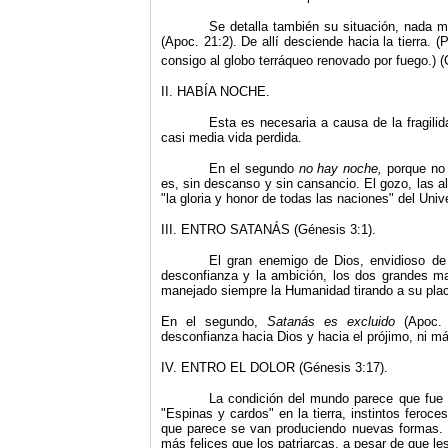
Se detalla también su situación, nada m
(Apoc. 21:2). De allí desciende hacia la tierra. (
consigo al globo terráqueo renovado por fuego.) 
II.
HABÍA NOCHE.
Esta es necesaria a causa de la fragili
casi media vida perdida.
En el segundo
no hay noche,
porque no 
es, sin descanso y sin cansancio. El gozo, las a
"la gloria y honor de todas las naciones" del Uni
III.
ENTRO SATANÁS (Génesis 3:1).
El gran enemigo de Dios, envidioso de 
desconfianza y la ambición, los dos grandes 
manejado siempre la Humanidad tirando a su plac
En el segundo,
Satanás es excluido
(Apoc.
desconfianza hacia Dios y hacia el prójimo, ni 
IV.
ENTRO EL DOLOR (Génesis 3:17).
La condición del mundo parece que fue 
"Espinas y cardos" en la tierra, instintos fero
que parece se van produciendo nuevas formas.
más felices que los patriarcas, a pesar de que l