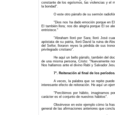
constante de los egoísmos, las violencias y el 
la bondad".
O este otro párrafo de su sermón radiofónic
"
Dios nos ha dado emoción porque en El 
El también llora; nos dio alegría porque El se al
entristece."
"
Abraham lloró por Sara; lloró José cua
apóstata de su patria, lloró David la ruina de Abs
del Señor, lloraron reyes la pérdida de sus tro
privilegiado cristiano".
He aquí un bello párrafo, también del do
de una misma persona, Cristo: "Nuevamente nos
Nos hallamos ante el divino Rabí y Salvador Jesu
7°.
Reiteración al final de los períodos
A veces, la palabra que se repite puede
interesante efecto de reiteración. He aquí un eje
"
Percibimos por hábito, imaginamos por
carácter es el conjunto de nuestros hábitos".
Obsérvese en este ejemplo cómo la frase
general de las afirmaciones anteriores que conclu