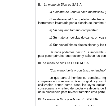
II.
La mano de Dios es
SABIA.
«La diestra de Jehová hace maravillas»
Considérese el "computador electróni
instrumento inventado por la ciencia del hombre.
a)
Su pequeño tamaño comparativo.
b)
Su material: células de carne, en vez d
c)
Sus variadísimas disposiciones y los 
De nada podemos decir: "Es imposible, c
para poner párrafos que realcen y aclaren los pe
III.
La mano de Dios es
PODEROSA.
"
Con mano fuerte y con brazo extendido
"
Lo que para el hombre es completa impos
comparando los recursos de un troglodita y los 
civilización tienen como base las leyes sabia
consecuencia y reflejo del poder y sabiduría de 
de la elocuencia para revestir también esta parte 
IV.
La mano de Dios puede ser
RESISTIDA.