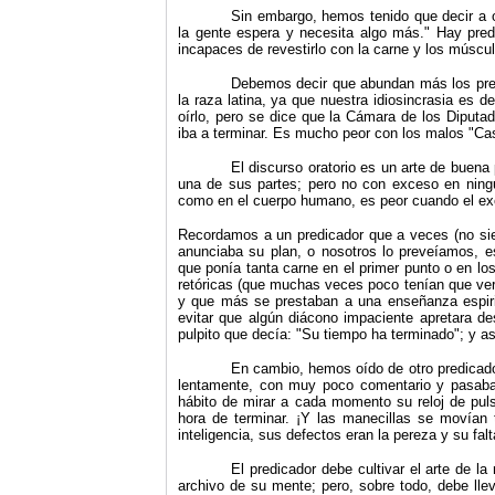
Sin embargo, hemos tenido que decir a ot
la gente espera y necesita algo más." Hay pred
incapaces de revestirlo con la carne y los múscu
Debemos decir que abundan más los pred
la raza latina, ya que nuestra idiosincrasia es 
oírlo, pero se dice que la Cámara de los Diput
iba a terminar. Es mucho peor con los malos "C
El discurso oratorio es un arte de buena
una de sus partes; pero no con exceso en ningun
como en el cuerpo humano, es peor cuando el exc
Recordamos a un predicador que a veces (no siem
anunciaba su plan, o nosotros lo preveíamos, e
que ponía tanta carne en el primer punto o en lo
retóricas (que muchas veces poco tenían que ver 
y que más se prestaban a una enseñanza espiritu
evitar que algún diácono impaciente apretara desd
pulpito que decía: "Su tiempo ha terminado"; y as
En cambio, hemos oído de otro predicado
lentamente, con muy poco comentario y pasaba 
hábito de mirar a cada momento su reloj de puls
hora de terminar. ¡Y las manecillas se movían 
inteligencia, sus defectos eran la pereza y su falt
El predicador debe cultivar el arte de la
archivo de su mente; pero, sobre todo, debe llev