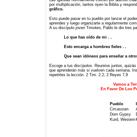
por multiplicación, tantos oyen la Biblia y respo
gráfico.
Esto puede pasar en tu pueblo por lanzar el poder
aprendes y luego organizarte a regularmente comu
A su discípulo joven Timoteo, Pablo le dio tres p
Lo que has oído de mi . .
Esto encarga a hombres fieles . .
Que sean idóneos para enseñar a otro
Escoge a tus discípulos. Reuniros juntos, quizás 
que aprenderán más si vuelven cada semana. Inst
repetirles la lección. 2 Tim. 2.2; 2 Reyes 7,9
Vamos a Ter
En Favor De Los P
Pueblo
Circassian
Dom Gypsy
Kurd, Western