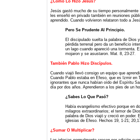
¿Cómo Lo Hizo Jesús?
Jesús gastó mucho de su tiempo personalmente i
les enseñó en privado también en reuniones públic
aprendido. Cuando volvieron relataron todo a Jes
Pero Se Prudente Al Principio.
El discipulado suelta la palabra de Dios y
pérdida terrenal pero da un beneficio int
un lago cuando apareció una tormenta. Es
mojaron y se asustaron. Mat. 8, 23-27.
También Pablo Hizo Discípulos.
Cuando viajó llevó consigo un equipo que aprendi
Cuando Pablo estaba en Efeso, que es Izmir en 
ignorantes que nunca habían oído del Espíritu San
día por dos años. Aprendieron a los pies de un h
¿Sabes Lo Que Pasó?
Había evangelismo efectivo porque en dos
milagros extraordinarios; el temor de Di
palabra de Dios viajó y creció en poder. 
iglesias de Efeso. Hechos 19, 1-21; 20,1
¿Sumar O Multiplicar?
Las iglesias normalmente crecen por adición cua