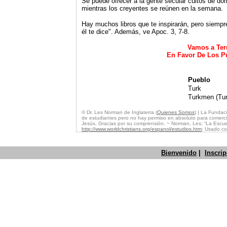
Se puede ofrecer a la gente secular cultos de dom
mientras los creyentes se reúnen en la semana.
Hay muchos libros que te inspirarán, pero siempr
él te dice". Además, ve Apoc. 3, 7-8.
Vamos a Ter
En Favor De Los P
Pueblo
Turk
Turkmen (Tu
© Dr. Les Norman de Inglaterra
(
Quienes Somos
)
| La Fundaci
de estudiantes pero no hay permiso en absoluto para comercia
Jesús. Gracias por su comprensión.
~
Norman, Les; “La Escue
http://www.worldchristians.org/espanol/estudios.htm
;
Usado co
Bienvenido
|
Inscri