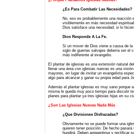
¿Es Para Combatir Las Necesidades?
No, eso es probablemente una reacción 
visiblemente en más necesidad espiritua
Dios satisface una necesidad, si lo hicie
Dios Responde A La Fe.
Si un mover de Dios viene a causa de la
siglo de guerras salvajes debería ser el 
más indiferente al evangelio.
El plantar de iglesias es una extensión natural d
llenar una área con iglesias nuevas es una visió
mayores, en lugar de invitar un evangelista esp
algo para alcanzar y ganar su propia edad para Je
Además el plantar iglesias es muy sano porque a l
misma le queda muy poco tiempo para discutir tem
planes para plantar ya tres iglesias hijas en su ci
¿Son Las Iglesias Nuevas Nada Más
¿Que Divisiones Disfrazadas?
Obviamente no se puede formar una igles
quieren tener posición. De hecho pasará 
hundirá. Deben arrepentirse y rectificar 